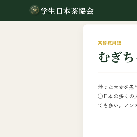
学生日本茶協会
茶辞苑用語
むぎち
炒った大麦を煮
◯日本の多くの
ても多い。ノン