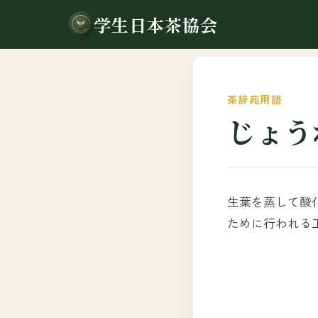
学生日本茶協会
茶辞苑用語
じょう
生葉を蒸して酸
ために行われる