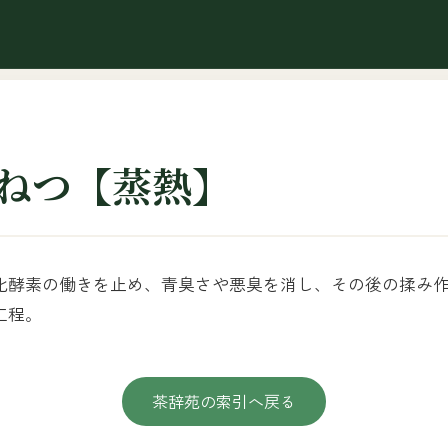
ねつ【蒸熱】
化酵素の働きを止め、青臭さや悪臭を消し、その後の揉み
工程。
茶辞苑の索引へ戻る