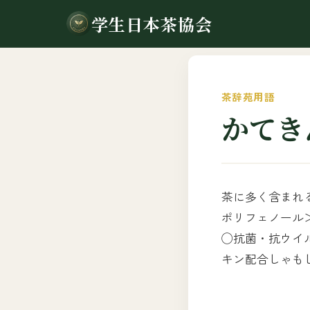
学生日本茶協会
茶辞苑用語
かてき
茶に多く含まれ
ポリフェノール
◯抗菌・抗ウイ
キン配合しゃも