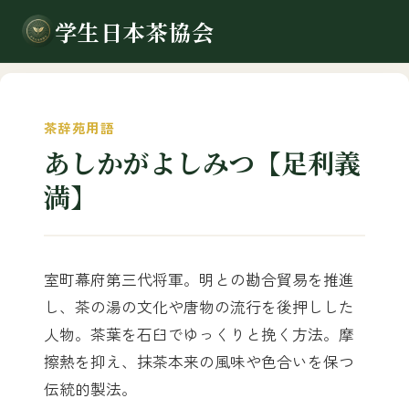
学生日本茶協会
茶辞苑用語
あしかがよしみつ【足利義
満】
室町幕府第三代将軍。明との勘合貿易を推進
し、茶の湯の文化や唐物の流行を後押しした
人物。茶葉を石臼でゆっくりと挽く方法。摩
擦熱を抑え、抹茶本来の風味や色合いを保つ
伝統的製法。